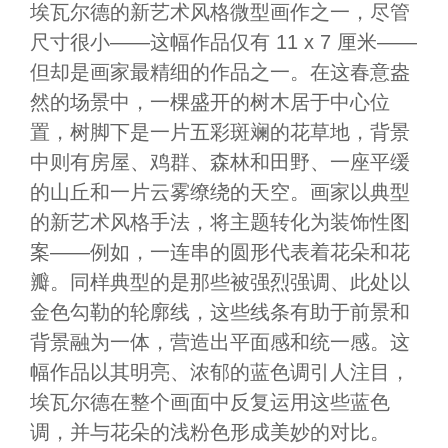
埃瓦尔德的新艺术风格微型画作之一，尽管
尺寸很小——这幅作品仅有 11 x 7 厘米——
但却是画家最精细的作品之一。在这春意盎
然的场景中，一棵盛开的树木居于中心位
置，树脚下是一片五彩斑斓的花草地，背景
中则有房屋、鸡群、森林和田野、一座平缓
的山丘和一片云雾缭绕的天空。画家以典型
的新艺术风格手法，将主题转化为装饰性图
案——例如，一连串的圆形代表着花朵和花
瓣。同样典型的是那些被强烈强调、此处以
金色勾勒的轮廓线，这些线条有助于前景和
背景融为一体，营造出平面感和统一感。这
幅作品以其明亮、浓郁的蓝色调引人注目，
埃瓦尔德在整个画面中反复运用这些蓝色
调，并与花朵的浅粉色形成美妙的对比。