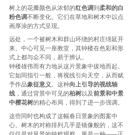
树上的花瓣颜色从浓郁的
红色调
到
柔和的白
粉色调
不断变化。它们在草地和树木中以点
画厚涂的方式呈现。
远处，一个被树木和群山环绕的村庄绵延开
来。中心可见一座教堂，其钟楼在色彩和形
式上都与众不同，易于辨认。
钟楼雄伟而有力地从这片景象中拔地而起。
它如同指引一般，将视线引向天空，从而赋
予作品
象征意义
。这种
向上引导的视线轴
线
，通过背景中可见的
柏树
以及
前景和中景
中樱花树
的精心布局，得到了进一步强调。
这些同时也构成了这幅春日景象的图案中
心。树木的对称排列几乎是镜像般的，这不
仅仅是对风景的纯粹观察，更是一种——正