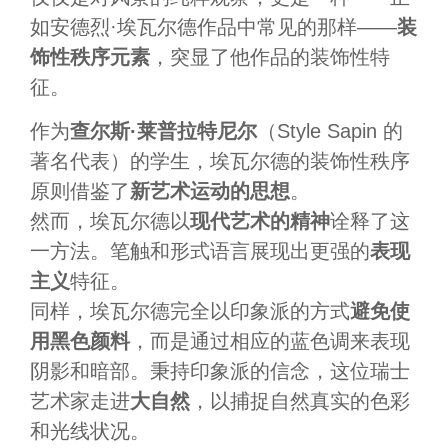
如安德烈·埃瓦尔德作品中常见的那样——
装
饰性秩序元素
，突显了他作品的装饰性特
征。
作为
查尔斯·莱普拉特尼尔
（Style Sapin 的
著名代表）的学生，埃瓦尔德的装饰性秩序
原则借鉴了
新艺术运动的思想
。
然而，埃瓦尔德以
现代艺术的精神
诠释了这
一方法。笔触和形式语言展现出更强的
表现
主义
特征。
同样，埃瓦尔德完全以印象派的方式
避免使
用
黑色颜料
，而是通过相应的蓝色调来表现
阴影和暗部。秉持印象派的信念，这位瑞士
艺术家走进
大自然
，以捕捉自然真实的色彩
和光线状况。