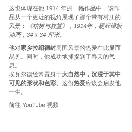
这也体现在他 1914 年的一幅作品中，该作
品从一个更近的视角展现了那个带有村庄的
风景：
《柏树与教堂》，1914年，硬纤维板
油画，34 x 34 厘米
。
他对
家乡拉绍德封
周围风景的热爱在此显而
易见。同时，他成功地捕捉到了春天的气
息。
埃瓦尔德经常置身于
大自然中，沉浸于其中
可见的形状和色彩
。这份
热爱
应该会启发他
一生。
前往 YouTube 视频