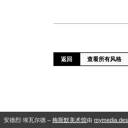
返回
查看所有风格
安德烈·埃瓦尔德 –
梅斯默美术馆
由
mymedia.des