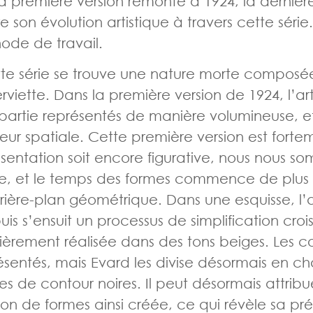
 première version remonte à 1924, la dernière
vre son évolution artistique à travers cette série
ode de travail.
te série se trouve une nature morte composée
rviette. Dans la première version de 1924, l’art
 partie représentés de manière volumineuse, e
eur spatiale. Cette première version est forte
sentation soit encore figurative, nous nous s
te, et le temps des formes commence de plu
rrière-plan géométrique. Dans une esquisse, l’
is s’ensuit un processus de simplification croi
rement réalisée dans des tons beiges. Les c
ésentés, mais Evard les divise désormais en ch
es de contour noires. Il peut désormais attrib
ion de formes ainsi créée, ce qui révèle sa pr