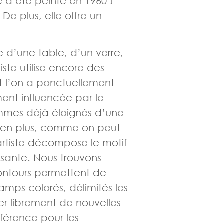
 a été peinte en 1960 !
. De plus, elle offre un
 d’une table, d’un verre,
iste utilise encore des
t l’on a ponctuellement
ment influencée par le
ommes déjà éloignés d’une
s en plus, comme on peut
artiste décompose le motif
ssante. Nous trouvons
ontours permettent de
amps colorés, délimités les
uer librement de nouvelles
éférence pour les