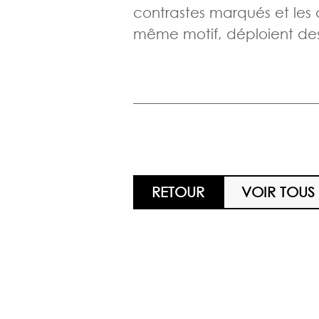
contrastes marqués et les 
même motif, déploient des e
RETOUR
VOIR TOUS 