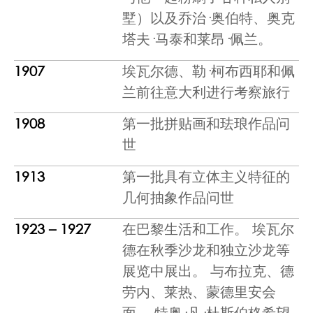
墅）以及乔治·奥伯特、奥克
塔夫·马泰和莱昂·佩兰。
1907
埃瓦尔德、勒·柯布西耶和佩
兰前往意大利进行考察旅行
1908
第一批拼贴画和珐琅作品问
世
1913
第一批具有立体主义特征的
几何抽象作品问世
1923 – 1927
在巴黎生活和工作。 埃瓦尔
德在秋季沙龙和独立沙龙等
展览中展出。 与布拉克、德
劳内、莱热、蒙德里安会
面。 特奥·凡·杜斯伯格希望